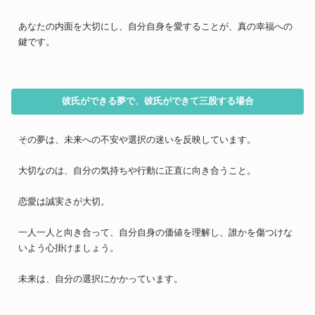
あなたの内面を大切にし、自分自身を愛することが、真の幸福への
鍵です。
彼氏ができる夢で、彼氏ができて三股する場合
その夢は、未来への不安や選択の迷いを反映しています。
大切なのは、自分の気持ちや行動に正直に向き合うこと。
恋愛は誠実さが大切。
一人一人と向き合って、自分自身の価値を理解し、誰かを傷つけな
いよう心掛けましょう。
未来は、自分の選択にかかっています。