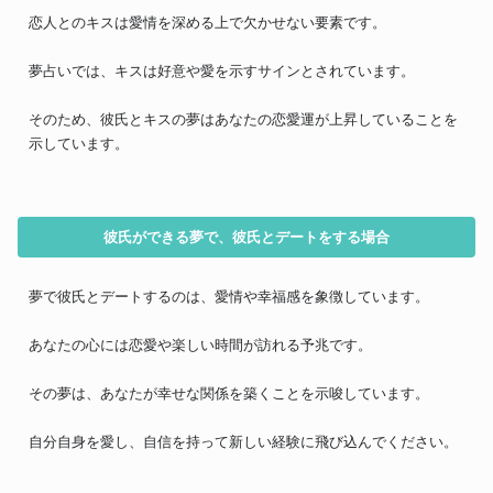
恋人とのキスは愛情を深める上で欠かせない要素です。
夢占いでは、キスは好意や愛を示すサインとされています。
そのため、彼氏とキスの夢はあなたの恋愛運が上昇していることを
示しています。
彼氏ができる夢で、彼氏とデートをする場合
夢で彼氏とデートするのは、愛情や幸福感を象徴しています。
あなたの心には恋愛や楽しい時間が訪れる予兆です。
その夢は、あなたが幸せな関係を築くことを示唆しています。
自分自身を愛し、自信を持って新しい経験に飛び込んでください。