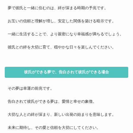
夢で彼氏と一緒に住むのは、絆が深まる時期の予兆です。
お互いの信頼と理解が増し、安定した関係を築ける暗示です。
一緒に生活することで、より親密になり幸福感が満ちるでしょう。
彼氏との絆を大切に育て、穏やかな日々を楽しんでください。
彼氏ができる夢で、告白されて彼氏ができる場合
その夢は幸運の前兆です。
告白されて彼氏ができる夢は、愛情と幸せの象徴。
大切な人との絆が深まり、新しい出発の始まりを意味します。
未来に期待し、その愛と信頼を大切にしてください。