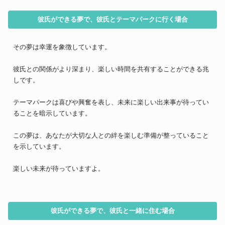
彼氏ができる夢で、彼氏とテーマパークに行く場合
その夢は幸運を象徴しています。
彼氏との関係がより深まり、楽しい時間を共有することができる兆
しです。
テーマパークは喜びや興奮を表し、未来に楽しい出来事が待ってい
ることを暗示しています。
この夢は、あなたが大切な人との絆を楽しむ準備が整っていること
を示しています。
楽しい未来が待っていますよ。
彼氏ができる夢で、彼氏と一緒に住む場合