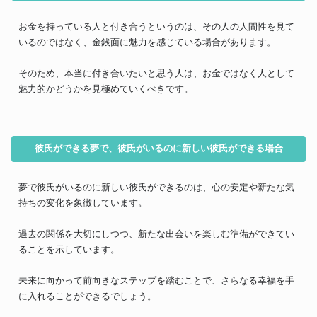
お金を持っている人と付き合うというのは、その人の人間性を見て
いるのではなく、金銭面に魅力を感じている場合があります。
そのため、本当に付き合いたいと思う人は、お金ではなく人として
魅力的かどうかを見極めていくべきです。
彼氏ができる夢で、彼氏がいるのに新しい彼氏ができる場合
夢で彼氏がいるのに新しい彼氏ができるのは、心の安定や新たな気
持ちの変化を象徴しています。
過去の関係を大切にしつつ、新たな出会いを楽しむ準備ができてい
ることを示しています。
未来に向かって前向きなステップを踏むことで、さらなる幸福を手
に入れることができるでしょう。