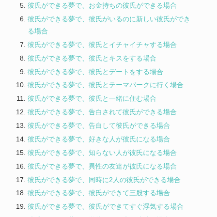
彼氏ができる夢で、お金持ちの彼氏ができる場合
彼氏ができる夢で、彼氏がいるのに新しい彼氏ができ
る場合
彼氏ができる夢で、彼氏とイチャイチャする場合
彼氏ができる夢で、彼氏とキスをする場合
彼氏ができる夢で、彼氏とデートをする場合
彼氏ができる夢で、彼氏とテーマパークに行く場合
彼氏ができる夢で、彼氏と一緒に住む場合
彼氏ができる夢で、告白されて彼氏ができる場合
彼氏ができる夢で、告白して彼氏ができる場合
彼氏ができる夢で、好きな人が彼氏になる場合
彼氏ができる夢で、知らない人が彼氏になる場合
彼氏ができる夢で、異性の友達が彼氏になる場合
彼氏ができる夢で、同時に2人の彼氏ができる場合
彼氏ができる夢で、彼氏ができて三股する場合
彼氏ができる夢で、彼氏ができてすぐ浮気する場合