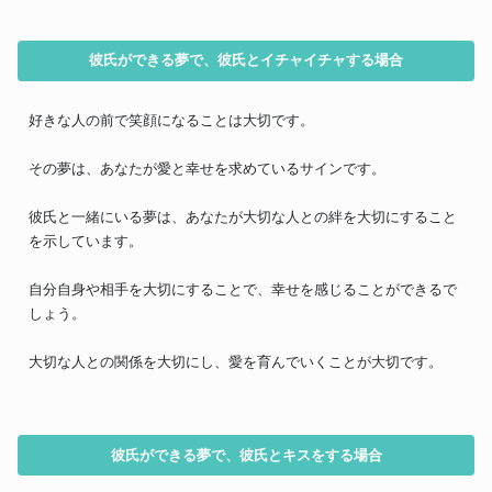
彼氏ができる夢で、彼氏とイチャイチャする場合
好きな人の前で笑顔になることは大切です。
その夢は、あなたが愛と幸せを求めているサインです。
彼氏と一緒にいる夢は、あなたが大切な人との絆を大切にすること
を示しています。
自分自身や相手を大切にすることで、幸せを感じることができるで
しょう。
大切な人との関係を大切にし、愛を育んでいくことが大切です。
彼氏ができる夢で、彼氏とキスをする場合