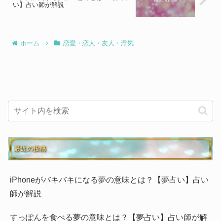
い】占い師が解説
ホーム
恋愛・恋人・友人・浮気
最近の投稿
iPhoneがバキバキになる夢の意味とは？【夢占い】占い
師が解説
すっぽんを食べる夢の意味とは？【夢占い】占い師が解