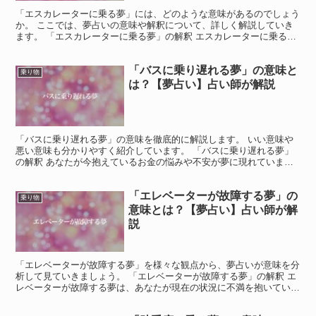
「エスカレーターに乗る夢」には、どのような意味があるのでしょう
か。 ここでは、夢占いの意味や解釈について、詳しく解説していき
ます。 「エスカレーターに乗る夢」の解釈 エスカレーターに乗る夢
は、あなたが現在の状況に満足していないことを暗示して...
「バスに乗り遅れる夢」の意味と
乗り物
は？【夢占い】占い師が解説
「バスに乗り遅れる夢」の意味を徹底的に解説します。 いい意味や
悪い意味も分かりやすく紹介しています。 「バスに乗り遅れる夢」
の解釈 あなたが今抱えているお金の悩みや不安が夢に現れていま
す。 また、時間にルーズな部分を指摘されている可能性もあ...
「エレベーターが故障する夢」の
乗り物
意味とは？【夢占い】占い師が解
説
「エレベーターが故障する夢」を様々な観点から、夢占いが意味を分
析して見ていきましょう。 「エレベーターが故障する夢」の解釈 エ
レベーターが故障する夢は、あなたが現在の状況に不満を抱いている
ことを暗示している可能性が高いです。 あなたが今の生...