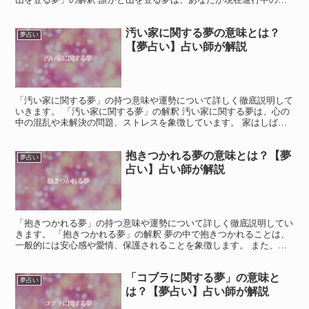
戦や目標において、他人と協力しながら進んでいることを象...
汚い家に関する夢の意味とは？
夢占い
【夢占い】占い師が解説
「汚い家に関する夢」の持つ意味や運勢について詳しく徹底説明して
いきます。 「汚い家に関する夢」の解釈 汚い家に関する夢は、心の
中の混乱や未解決の問題、ストレスを象徴しています。 家はしばし
ば自分自身や自分の生活を表し、その状態は心の状態や生...
抱きつかれる夢の意味とは？【夢
夢占い
占い】占い師が解説
「抱きつかれる夢」の持つ意味や運勢について詳しく徹底説明してい
きます。 「抱きつかれる夢」の解釈 夢の中で抱きつかれることは、
一般的には安心感や愛情、保護されることを象徴します。 また、あ
なたの生活で重要な感情的なつながりやサポートを反映し...
「コブラに関する夢」の意味と
夢占い
は？【夢占い】占い師が解説