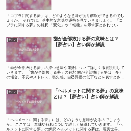
「コブラに関する夢」は、どのような意味があり解釈ができるのでし
ょうか。 それでは、基本的な意味や運勢を見ていきましょう。 「コ
ブラに関する夢」の解釈 「変化」や「転機」を示す夢とされていま
す。 あなたの周囲の状況が変わる場合があります。 ま...
歯が全部抜ける夢の意味とは？
夢占い
【夢占い】占い師が解説
「歯が全部抜ける夢」の持つ意味や運勢について詳しく徹底説明して
いきます。 「歯が全部抜ける夢」の解釈 歯が全部抜ける夢は、多く
の場合、不安やストレス、喪失感、自己評価の低下などを表すとされ
ています。 また、健康や経済状態、人間関係などの変化...
「ヘルメットに関する夢」の意味
夢占い
とは？【夢占い】占い師が解説
「ヘルメットに関する夢」には、どのような意味があるのでしょう
か。 ここでは、意味や解釈について詳しく解説していきます。 「ヘ
ルメットに関する夢」の解釈 ヘルメットに関する夢は、現実世界で