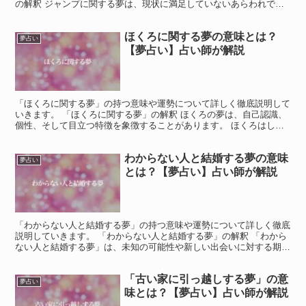
の解釈 ジャンプに関する夢は、現状に満足していないあらわれで
す。 現状に不満があることを夢は示していて、現状を変える...
ほくろに関する夢の意味とは？
夢占い
【夢占い】占い師が解説
「ほくろに関する夢」の持つ意味や運勢について詳しく徹底説明して
いきます。 「ほくろに関する夢」の解釈 ほくろの夢は、自己認識、
個性、そして目立つ特徴を象徴することがあります。 ほくろはしば
しば個人の特徴や独自性を示すものであり、夢の中でほく...
わからない人と結婚する夢の意味
夢占い
とは？【夢占い】占い師が解説
「わからない人と結婚する夢」の持つ意味や運勢について詳しく徹底
説明していきます。 「わからない人と結婚する夢」の解釈 「わから
ない人と結婚する夢」は、未知の可能性や新しい出会いに対する期待
や不安を象徴しています。 この夢は、あなたが現実の生...
「古い家に引っ越しする夢」の意
夢占い
味とは？【夢占い】占い師が解説