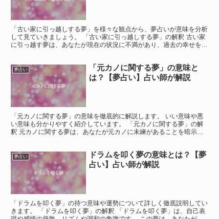
「古い家に引っ越しする夢」を様々な観点から、夢占いが意味を分析
して見ていきましょう。 「古い家に引っ越しする夢」の解釈 古い家
に引っ越す夢は、あなたが現在の状況に不満があり、過去の幸せを思
い返していることを暗示している可能性が高いです。 し...
「元カノに関する夢」の意味と
夢占い
は？【夢占い】占い師が解説
「元カノに関する夢」の意味を徹底的に解説します。 いい意味や悪
い意味も分かりやすく紹介しています。 「元カノに関する夢」の解
釈 元カノに関する夢は、あなたが元カノに未練があることを暗示し
ている可能性が高いです。 夢は潜在的な願望や感情を反映...
ドラムを叩く夢の意味とは？【夢
夢占い
占い】占い師が解説
「ドラムを叩く夢」の持つ意味や運勢について詳しく徹底説明してい
きます。 「ドラムを叩く夢」の解釈 「ドラムを叩く夢」は、自己表
現や感情の発散、リズムや調和の象徴です。 この夢は、あなたが感