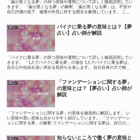
「歯が黒くなる夢」の持つ意味や運勢について詳しく徹底説明してい
きます。 「歯が黒くなる夢」の解釈 「歯が黒くなる夢」は、不安や
自己評価の低下、健康や外見に対する懸念を象徴しています。 この
夢は、あなたが感じている内面的な問題や、社会的なイメ...
バイクに乗る夢の意味とは？【夢
夢占い
占い】占い師が解説
「バイクに乗る夢」の持つ意味や運勢について詳しく徹底説明してい
きます。 「1人でバイクに乗る夢」の場合 1人でバイクに乗る夢は、
自立心や自由を追い求める気持ちを表します。 自分自身の力で物事
を進めたい、自分の道を切り開きたいという強い意志が...
「ファンデーションに関する夢」
夢占い
の意味とは？【夢占い】占い師が
解説
「ファンデーションに関する夢」の意味を徹底的に解説します。 い
い意味や悪い意味も分かりやすく紹介しています。 「ファンデーシ
ョンに関する夢」の解釈 ファンデーションに関する夢は、自己の基
盤や信念を象徴します。 堅固なファンデーションは成功の...
知らないところで働く夢の意味と
夢占い