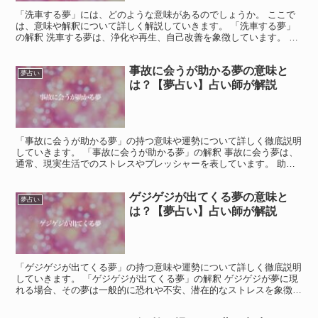
「洗車する夢」には、どのような意味があるのでしょうか。 ここで
は、意味や解釈について詳しく解説していきます。 「洗車する夢」
の解釈 洗車する夢は、浄化や再生、自己改善を象徴しています。 こ
の夢は、自分の心や生活の中での整理整頓やクリアリング...
事故に会うが助かる夢の意味と
夢占い
は？【夢占い】占い師が解説
「事故に会うが助かる夢」の持つ意味や運勢について詳しく徹底説明
していきます。 「事故に会うが助かる夢」の解釈 事故に会う夢は、
通常、現実生活でのストレスやプレッシャーを表しています。 助か
るという要素が含まれている場合、それは困難や障害を乗...
ゲジゲジが出てくる夢の意味と
夢占い
は？【夢占い】占い師が解説
「ゲジゲジが出てくる夢」の持つ意味や運勢について詳しく徹底説明
していきます。 「ゲジゲジが出てくる夢」の解釈 ゲジゲジが夢に現
れる場合、その夢は一般的に恐れや不安、潜在的なストレスを象徴す
ることが多いです。 ゲジゲジは多くの人にとって不快な...