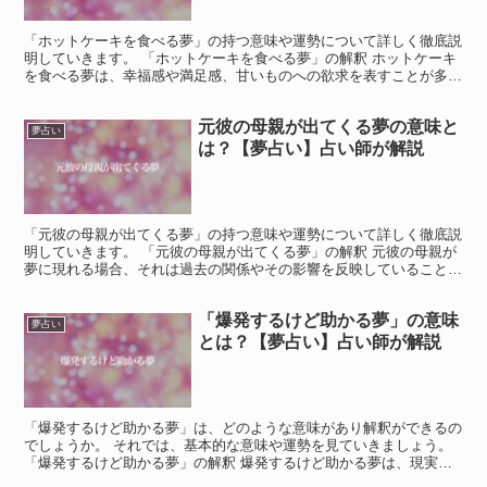
「ホットケーキを食べる夢」の持つ意味や運勢について詳しく徹底説
明していきます。 「ホットケーキを食べる夢」の解釈 ホットケーキ
を食べる夢は、幸福感や満足感、甘いものへの欲求を表すことが多い
です。 また、家庭的な温かさや安心感、心の充足感を示...
元彼の母親が出てくる夢の意味と
夢占い
は？【夢占い】占い師が解説
「元彼の母親が出てくる夢」の持つ意味や運勢について詳しく徹底説
明していきます。 「元彼の母親が出てくる夢」の解釈 元彼の母親が
夢に現れる場合、それは過去の関係やその影響を反映していることが
多いです。 この夢は、元彼との関係だけでなく、その周...
「爆発するけど助かる夢」の意味
夢占い
とは？【夢占い】占い師が解説
「爆発するけど助かる夢」は、どのような意味があり解釈ができるの
でしょうか。 それでは、基本的な意味や運勢を見ていきましょう。
「爆発するけど助かる夢」の解釈 爆発するけど助かる夢は、現実世
界でのあなたが抱えるストレスや不安が爆発しそうだとい...