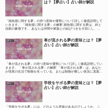
は？【夢占い】占い師が解説
「雑魚寝に関する夢」の持つ意味や運勢について詳しく徹底説明して
いきます。 「雑魚寝に関する夢」の解釈 雑魚寝に関する夢は、絆と
信頼の象徴です。 あなたは仲間や家族との結びつきを大切にし、安
心感を求めているかもしれません。 夢が示すように、周...
車が流される夢の意味とは？【夢
夢占い
占い】占い師が解説
「車が流される夢」の持つ意味や運勢について詳しく徹底説明してい
きます。 「車が流される夢」の解釈 「車が流される夢」は、あなた
が現実の生活で制御を失っている、または制御が難しい状況に直面し
ていることを象徴しています。 この夢は、不安やストレ...
学校をサボる夢の意味とは？【夢
夢占い
占い】占い師が解説
「学校をサボる夢」には、どのような意味があるのでしょうか。 こ