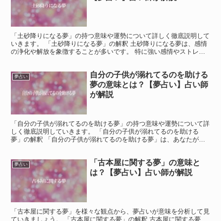
「土砂降りになる夢」の持つ意味や運勢について詳しく徹底説明して
いきます。 「土砂降りになる夢」の解釈 土砂降りになる夢は、感情
の浄化や解放を象徴することが多いです。 特に強い感情やストレス
を抱えている場合、それらが解放されることを示していま...
自分の子供が溺れてるのを助ける
夢占い
夢の意味とは？【夢占い】占い師
が解説
「自分の子供が溺れてるのを助ける夢」の持つ意味や運勢について詳
しく徹底説明していきます。 「自分の子供が溺れてるのを助ける
夢」の解釈 「自分の子供が溺れてるのを助ける夢」は、あなたが現
実の生活で感じている不安や責任感、または保護本能を象徴し...
「古本屋に関する夢」の意味と
夢占い
は？【夢占い】占い師が解説
「古本屋に関する夢」を様々な観点から、夢占いが意味を分析して見
ていきましょう。 「古本屋に関する夢」の解釈 古本屋に関する夢