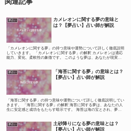
関連記事
カメレオンに関する夢の意味と
夢占い
は？【夢占い】占い師が解説
「カメレオンに関する夢」の持つ意味や運勢について詳しく徹底説明
していきます。 「カメレオンに関する夢」の解釈 カメレオンは適応
能力、変化、柔軟性の象徴です。 このような夢は、あなたが現実世
界で何かに適応しようとしているか、状況に応じて自分を...
「海苔に関する夢」の意味とは？
夢占い
【夢占い】占い師が解説
「海苔に関する夢」の持つ意味や運勢について詳しく徹底説明してい
きます。 「海苔に関する夢」の解釈 海苔に関する夢は、あなたの人
生に安定感と成功をもたらす暗示です。 海苔は海の宝とされ、夢の
中で現れることで物事が好転する兆しとなります。 未来...
土砂降りになる夢の意味とは？
夢占い
【夢占い】占い師が解説