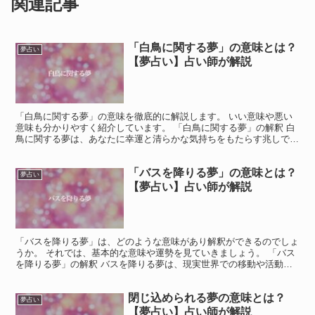
関連記事
「白鳥に関する夢」の意味とは？
夢占い
【夢占い】占い師が解説
「白鳥に関する夢」の意味を徹底的に解説します。 いい意味や悪い
意味も分かりやすく紹介しています。 「白鳥に関する夢」の解釈 白
鳥に関する夢は、あなたに幸運と清らかな気持ちをもたらす兆しで
す。 白鳥は優雅さや美しさを象徴し、あなたの内なる平和...
「バスを降りる夢」の意味とは？
夢占い
【夢占い】占い師が解説
「バスを降りる夢」は、どのような意味があり解釈ができるのでしょ
うか。 それでは、基本的な意味や運勢を見ていきましょう。 「バス
を降りる夢」の解釈 バスを降りる夢は、現実世界での移動や活動の
意味があります。 バスは公共交通機関であるため、現実...
閉じ込められる夢の意味とは？
夢占い
【夢占い】占い師が解説