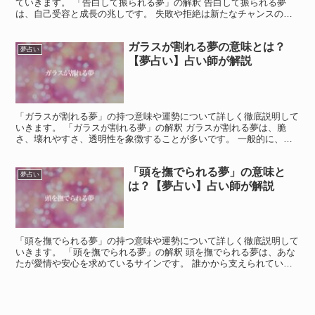
ていきます。 「告白して振られる夢」の解釈 告白して振られる夢
は、自己受容と成長の兆しです。 失敗や拒絶は新たなチャンスの始
まり。 夢はあなたに、自己価値を再確認する機会を与えま...
ガラスが割れる夢の意味とは？
夢占い
【夢占い】占い師が解説
「ガラスが割れる夢」の持つ意味や運勢について詳しく徹底説明して
いきます。 「ガラスが割れる夢」の解釈 ガラスが割れる夢は、脆
さ、壊れやすさ、透明性を象徴することが多いです。 一般的に、ガ
ラスが割れる夢は、予期しない変化、突然のトラブル、ある...
「頭を撫でられる夢」の意味と
夢占い
は？【夢占い】占い師が解説
「頭を撫でられる夢」の持つ意味や運勢について詳しく徹底説明して
いきます。 「頭を撫でられる夢」の解釈 頭を撫でられる夢は、あな
たが愛情や安心を求めているサインです。 誰かから支えられている
ことを感じ、安心感や幸福を味わっています。 自分の価...