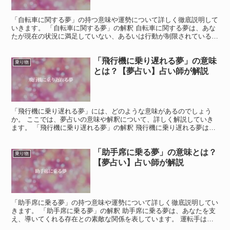
「自転車に関する夢」の持つ意味や運勢について詳しく徹底説明して
いきます。 「自転車に関する夢」の解釈 自転車に関する夢は、あな
たが現在の状況に満足していない、あるいは行動が制限されているこ
とを暗示している可能性が高いです。 自転車は移動する...
「飛行機に乗り遅れる夢」の意味
乗り物
とは？【夢占い】占い師が解説
「飛行機に乗り遅れる夢」には、どのような意味があるのでしょう
か。 ここでは、夢占いの意味や解釈について、詳しく解説していき
ます。 「飛行機に乗り遅れる夢」の解釈 飛行機に乗り遅れる夢は、
現実世界での移動や移動先の遅延を表しています。 特に飛...
「助手席に乗る夢」の意味とは？
乗り物
【夢占い】占い師が解説
「助手席に乗る夢」の持つ意味や運勢について詳しく徹底説明してい
きます。 「助手席に乗る夢」の解釈 助手席に乗る夢は、あなたを支
え、導いてくれる存在との素敵な関係を表しています。 運転手は、
あなたの人生において重要な役割を果たす人物像を象徴し...