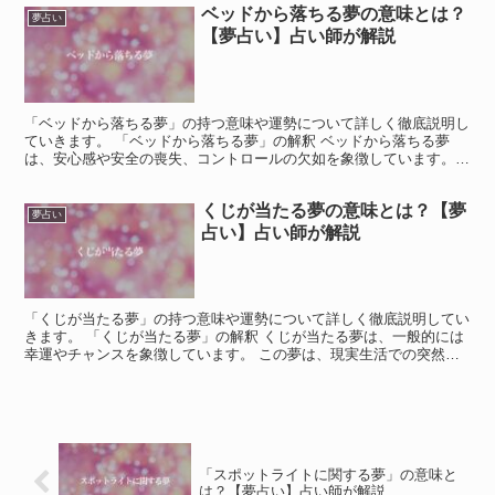
ベッドから落ちる夢の意味とは？
夢占い
【夢占い】占い師が解説
「ベッドから落ちる夢」の持つ意味や運勢について詳しく徹底説明し
ていきます。 「ベッドから落ちる夢」の解釈 ベッドから落ちる夢
は、安心感や安全の喪失、コントロールの欠如を象徴しています。
ベッドは通常、休息やリラクゼーションの象徴であり、そこ...
くじが当たる夢の意味とは？【夢
夢占い
占い】占い師が解説
「くじが当たる夢」の持つ意味や運勢について詳しく徹底説明してい
きます。 「くじが当たる夢」の解釈 くじが当たる夢は、一般的には
幸運やチャンスを象徴しています。 この夢は、現実生活での突然の
幸運や予期しない成功を示すことがあります。 また、自...
「スポットライトに関する夢」の意味と
は？【夢占い】占い師が解説