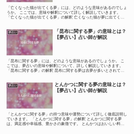
「亡くなった猫が出てくる夢」には、どのような意味があるのでしょ
うか。 ここでは、意味や解釈について詳しく解説していきます。
「亡くなった猫が出てくる夢」の解釈 亡くなった猫が夢に出てくる
のは、その猫との思い出や感情がまだ心の中に強く残ってい...
「昆布に関する夢」の意味とは？
夢占い
【夢占い】占い師が解説
「昆布に関する夢」には、どのような意味があるのでしょうか。 こ
こでは、夢占いの意味や解釈について、詳しく解説していきます。
「昆布に関する夢」の解釈 昆布に関する夢は吉夢が多いとされてい
ます。 昆布は古来より日本の食文化に欠かせない食材とし...
とんかつに関する夢の意味とは？
夢占い
【夢占い】占い師が解説
「とんかつに関する夢」の持つ意味や運勢について詳しく徹底説明し
ていきます。 「とんかつに関する夢」の解釈 とんかつに関する夢
は、満足感や幸福感、豊かさの象徴です。 とんかつはおいしい料理
として広く知られており、夢の中でとんかつを食べることは...